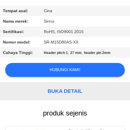
KUALITAS
Tempat asal:
Cina
HUBUNGI
Nama merek:
Sinrui
KAMI
Sertifikasi:
RoHS, ISO9001:2015
Nomor model:
SR-M15D80AS-XX
PERMINTAAN
Cahaya Tinggi:
,
,
Header pitch 1
27 mm
header pin 2mm
PENAWARAN
HUBUNGI KAMI!
SITEMAP
BUKA DETAIL
PRIVACY
POLICY
produk sejenis