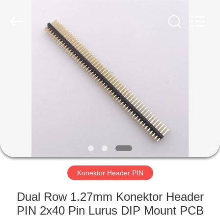
Shenzhen
Sinrui
Technology
Co.,
Ltd..
All
Rights
Reserved.
RUMAH
PRODUK
TENTANG
KAMI
TUR
PABRIK
Konektor Header PIN
Dual Row 1.27mm Konektor Header
KONTROL
PIN 2x40 Pin Lurus DIP Mount PCB