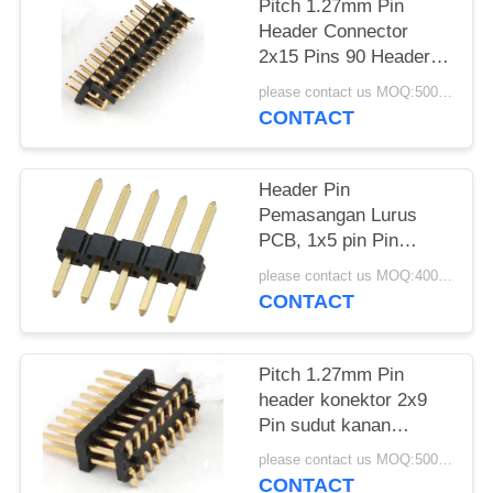
Pitch 1.27mm Pin
Header Connector
2x15 Pins 90 Header
Pins
please contact us MOQ:5000 pcs
CONTACT
Header Pin
Pemasangan Lurus
PCB, 1x5 pin Pin
2.54mm Header Pin
please contact us MOQ:4000PCS
CONTACT
Pitch 1.27mm Pin
header konektor 2x9
Pin sudut kanan
Pemasangan SMT PCB
please contact us MOQ:5000 pcs
CONTACT