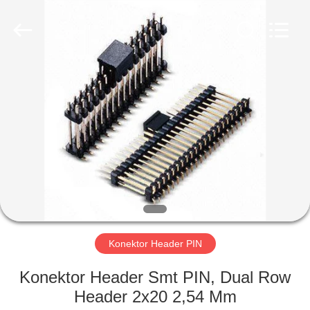
Shenzhen
Sinrui
Technology
Co.,
Ltd..
All
Rights
Reserved.
RUMAH
PRODUK
TENTANG
KAMI
TUR
PABRIK
Konektor Header PIN
Konektor Header Smt PIN, Dual Row
KONTROL
Header 2x20 2,54 Mm