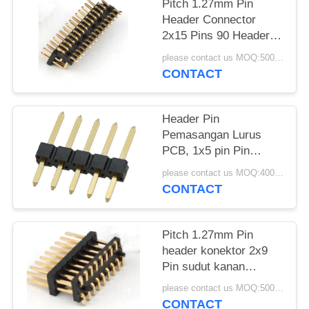
Pitch 1.27mm Pin
Header Connector
2x15 Pins 90 Header
Pins
please contact us MOQ:5000 pcs
CONTACT
Header Pin
Pemasangan Lurus
PCB, 1x5 pin Pin
2.54mm Header Pin
please contact us MOQ:4000PCS
CONTACT
Pitch 1.27mm Pin
header konektor 2x9
Pin sudut kanan
Pemasangan SMT PCB
please contact us MOQ:5000 pcs
CONTACT