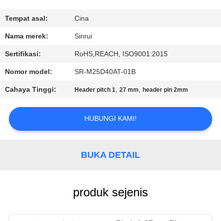
KUALITAS
Tempat asal:
Cina
HUBUNGI
Nama merek:
Sinrui
KAMI
Sertifikasi:
RoHS,REACH, ISO9001:2015
Nomor model:
SR-M25D40AT-01B
PERMINTAAN
Cahaya Tinggi:
,
,
Header pitch 1
27 mm
header pin 2mm
PENAWARAN
HUBUNGI KAMI!
SITEMAP
BUKA DETAIL
PRIVACY
POLICY
produk sejenis