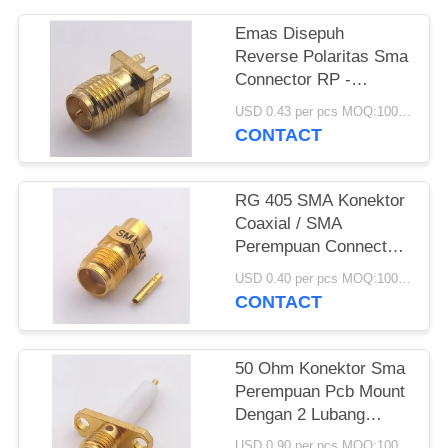
Emas Disepuh
Reverse Polaritas Sma
Connector RP -
Konektor Plug SMA
USD 0.43 per pcs MOQ:1000 buah
Untuk Tebal PCB
CONTACT
1.6mm
RG 405 SMA Konektor
Coaxial / SMA
Perempuan Connector
Socket Pin Crimp
USD 0.40 per pcs MOQ:1000 buah
CONTACT
50 Ohm Konektor Sma
Perempuan Pcb Mount
Dengan 2 Lubang
Flange Berlapis Emas
USD 0.90 per pcs MOQ:1000 buah