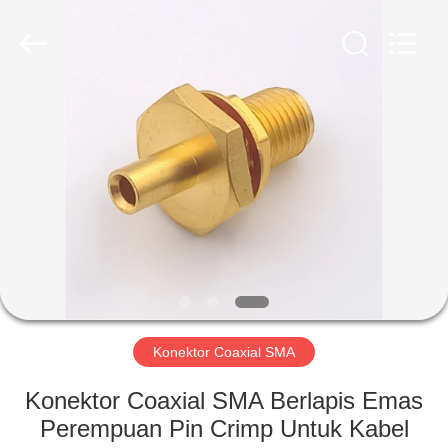
Shenzhen
Sinrui
Technology
Co.,
Ltd..
All
Rights
Reserved.
RUMAH
PRODUK
TENTANG
KAMI
TUR
PABRIK
Konektor Coaxial SMA
Konektor Coaxial SMA Berlapis Emas
KONTROL
Perempuan Pin Crimp Untuk Kabel