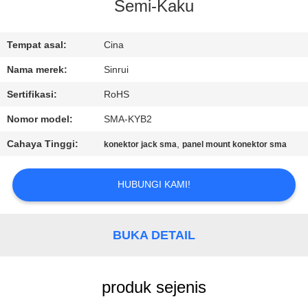
KUALITAS
Semi-Kaku
HUBUNGI
Tempat asal:
Cina
KAMI
Nama merek:
Sinrui
Sertifikasi:
RoHS
PERMINTAAN
Nomor model:
SMA-KYB2
PENAWARAN
Cahaya Tinggi:
,
konektor jack sma
panel mount konektor sma
SITEMAP
HUBUNGI KAMI!
PRIVACY
BUKA DETAIL
POLICY
produk sejenis