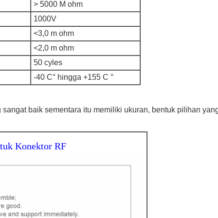
> 5000 M ohm
1000V
<3,0 m ohm
<2,0 m ohm
50 cyles
-40 C
° hingga +155 C °
 sangat baik sementara itu memiliki ukuran, bentuk pilihan ya
ntuk Konektor RF