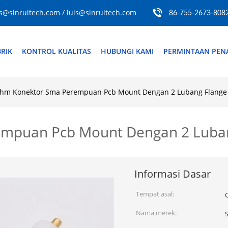
s@sinruitech.com / luis@sinruitech.com
86-755-2673-808
RIK
KONTROL KUALITAS
HUBUNGI KAMI
PERMINTAAN PE
hm Konektor Sma Perempuan Pcb Mount Dengan 2 Lubang Flange 
mpuan Pcb Mount Dengan 2 Luban
Informasi Dasar
Tempat asal:
Nama merek:
S