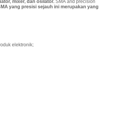
or, mixer, dan osilator.
SMA and precision
SMA yang presisi sejauh ini merupakan yang
duk elektronik;