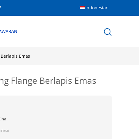
Indonesian
2
NAWARAN
Berlapis Emas
g Flange Berlapis Emas
Cina
inrui