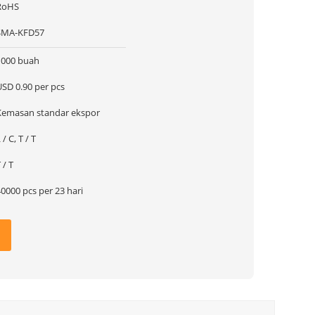
RoHS
SMA-KFD57
1000 buah
USD 0.90 per pcs
Kemasan standar ekspor
 / C, T / T
 / T
0000 pcs per 23 hari