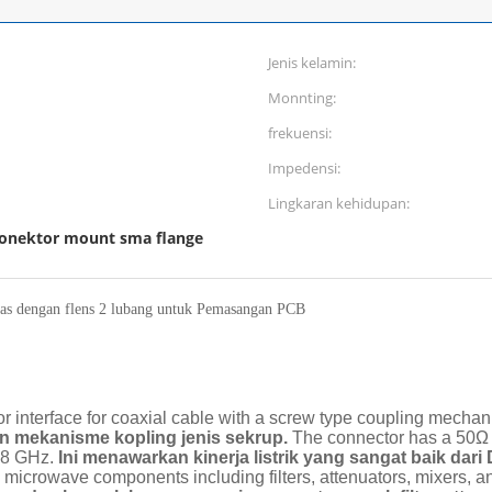
Jenis kelamin:
Monnting:
frekuensi:
Impedensi:
Lingkaran kehidupan:
onektor mount sma flange
as dengan flens 2 lubang untuk Pemasangan PCB
 interface for coaxial cable with a screw type coupling mechan
an mekanisme kopling jenis sekrup.
The connector has a 50Ω
18 GHz.
Ini menawarkan kinerja listrik yang sangat baik dar
icrowave components including filters, attenuators, mixers, and