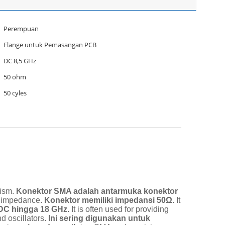
Perempuan
Flange untuk Pemasangan PCB
DC 8,5 GHz
50 ohm
50 cyles
ism.
Konektor SMA adalah antarmuka konektor
 impedance.
Konektor memiliki impedansi 50Ω.
It
i DC hingga 18 GHz.
It is often used for providing
 oscillators.
Ini sering digunakan untuk