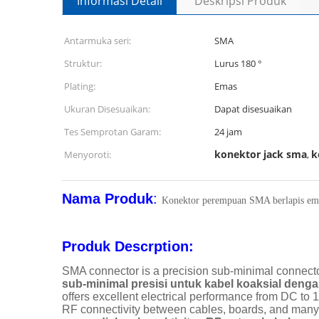
Informasi Detail
Deskripsi Produk
Antarmuka seri:
SMA
Struktur:
Lurus 180 °
Plating:
Emas
Ukuran Disesuaikan:
Dapat disesuaikan
Tes Semprotan Garam:
24 jam
konektor jack sma
k
Menyoroti:
,
Nama Produk
:
Konektor perempuan SMA berlapis em
Produk Descrption:
SMA connector is a precision sub-minimal connector
sub-minimal presisi untuk kabel koaksial deng
offers excellent electrical performance from DC to 
RF connectivity between cables, boards, and many m