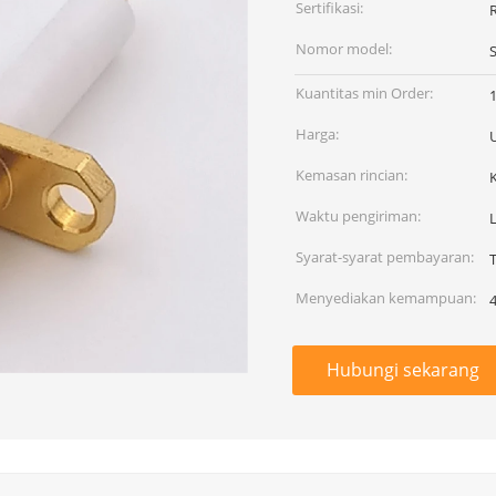
Sertifikasi:
Nomor model:
Kuantitas min Order:
Harga:
Kemasan rincian:
Waktu pengiriman:
L
Syarat-syarat pembayaran:
T
Menyediakan kemampuan:
4
Hubungi sekarang