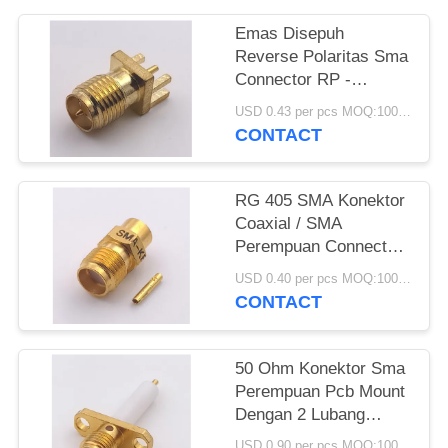
Emas Disepuh
Reverse Polaritas Sma
Connector RP -
Konektor Plug SMA
USD 0.43 per pcs MOQ:1000 buah
Untuk Tebal PCB
CONTACT
1.6mm
RG 405 SMA Konektor
Coaxial / SMA
Perempuan Connector
Socket Pin Crimp
USD 0.40 per pcs MOQ:1000 buah
CONTACT
50 Ohm Konektor Sma
Perempuan Pcb Mount
Dengan 2 Lubang
Flange Berlapis Emas
USD 0.90 per pcs MOQ:1000 buah