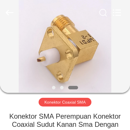
Shenzhen
Sinrui
Technology
Co.,
Ltd..
All
Rights
Reserved.
RUMAH
PRODUK
TENTANG
KAMI
TUR
PABRIK
Konektor Coaxial SMA
Konektor SMA Perempuan Konektor
KONTROL
Coaxial Sudut Kanan Sma Dengan