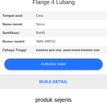
KUALITAS
Flange 4 Lubang
HUBUNGI
Tempat asal:
Cina
KAMI
Nama merek:
Sinrui
Sertifikasi:
RoHS
PERMINTAAN
Nomor model:
SMA-JWFD1
PENAWARAN
Cahaya Tinggi:
,
konektor jack sma
panel mount konektor sma
SITEMAP
HUBUNGI KAMI!
PRIVACY
BUKA DETAIL
POLICY
produk sejenis