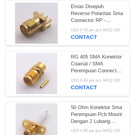
Emas Disepuh
Reverse Polaritas Sma
Connector RP -
Konektor Plug SMA
USD 0.43 per pcs MOQ:1000 buah
Untuk Tebal PCB
CONTACT
1.6mm
RG 405 SMA Konektor
Coaxial / SMA
Perempuan Connector
Socket Pin Crimp
USD 0.40 per pcs MOQ:1000 buah
CONTACT
50 Ohm Konektor Sma
Perempuan Pcb Mount
Dengan 2 Lubang
Flange Berlapis Emas
USD 0.90 per pcs MOQ:1000 buah