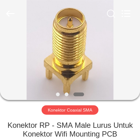
Shenzhen
Sinrui
Technology
Co.,
Ltd..
All
Rights
Reserved.
RUMAH
PRODUK
TENTANG
KAMI
TUR
PABRIK
Konektor Coaxial SMA
Konektor RP - SMA Male Lurus Untuk
KONTROL
Konektor Wifi Mounting PCB