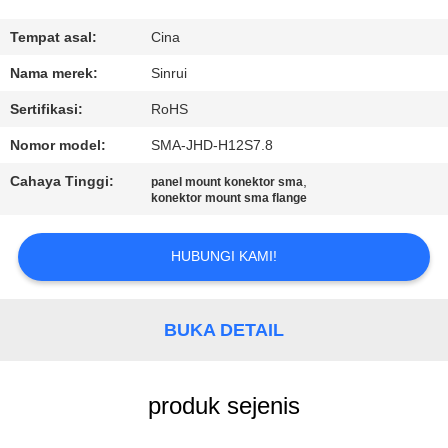
KUALITAS
Tempat asal:
Cina
HUBUNGI
Nama merek:
Sinrui
KAMI
Sertifikasi:
RoHS
Nomor model:
SMA-JHD-H12S7.8
PERMINTAAN
Cahaya Tinggi:
,
panel mount konektor sma
PENAWARAN
konektor mount sma flange
SITEMAP
HUBUNGI KAMI!
PRIVACY
BUKA DETAIL
POLICY
produk sejenis